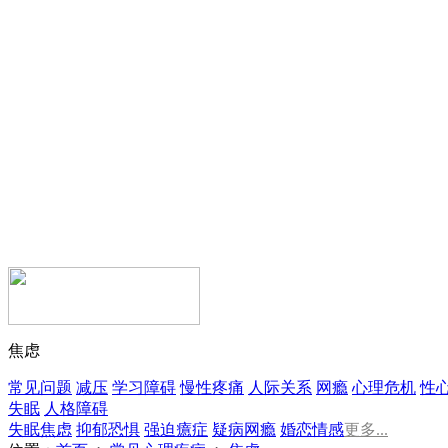
焦虑
常见问题
减压
学习障碍
慢性疼痛
人际关系
网瘾
心理危机
性
失眠
人格障碍
失眠
焦虑
抑郁
恐惧
强迫
癔症
疑病
网瘾
婚恋情感
更多...