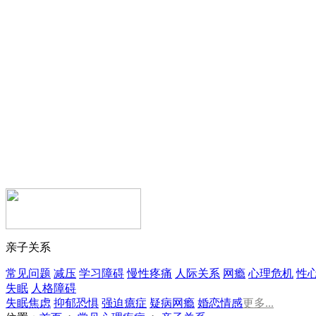
亲子关系
常见问题
减压
学习障碍
慢性疼痛
人际关系
网瘾
心理危机
性
失眠
人格障碍
失眠
焦虑
抑郁
恐惧
强迫
癔症
疑病
网瘾
婚恋情感
更多...