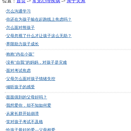
位置：
首页
->
常见心理疾病
->
亲子关系
·
怎么沟通学习
·
你还在为孩子输在起跑线上焦虑吗？
·
怎么面对熊孩子
·
父母忽视了什么才让孩子这么无助？
·
界限助力孩子成长
·
抱抱“内在小孩”
·
没有“自我”的妈妈，对孩子是灾难
·
面对考试焦虑
·
父母怎么面对孩子情绪失控
·
倾听孩子的感受
·
面面俱到的父母好吗？
·
我想爱你，却不知如何爱
·
从家长群开始崩溃
·
笑对孩子考试不及格
·
给孩子最好的爱—父母相爱