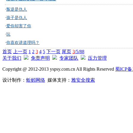
·
叛逆是仇人
·
孩子是仇人
·
爱你却害了你
·
玩
·
你喜欢讲道理吗？
首页
上一页
1
2
3
4
5
下一页
尾页
3
/5/88
关于我们
免责声明
专家团队
压力管理
Copyright @ 2012-2013 yspsy.com.cn All Rights Reserved
蜀ICP备1
设计制作：
蚯蚓网络
媒体支持：
雅安全搜索